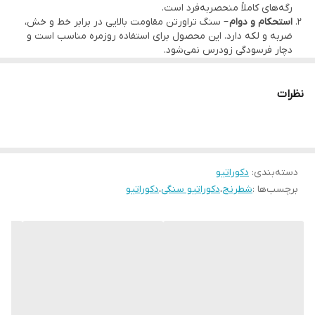
رگه‌های کاملاً منحصربه‌فرد است.
قابل شستشو با آب و اسفنج نرم
استحکام و دوام
– سنگ تراورتن مقاومت بالایی در برابر خط و خش،
ضربه و لکه دارد. این محصول برای استفاده روزمره مناسب است و
دچار فرسودگی زودرس نمی‌شود.
سادگی در نگهداری
– شستشو با آب و اسفنج نرم کافی است. محصول
بو و طعم مواد خوراکی را به خود جذب نمی‌کند.
نظرات
دسته‌بندی
:
دکوراتیو
برچسب‌ها :
شطرنج
،
دکوراتیو سنگی
،
دکوراتیو