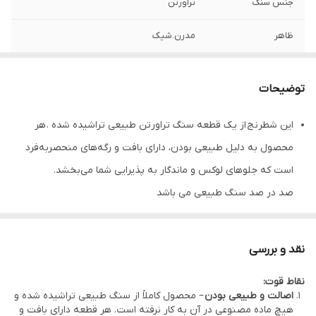
جنس سنگ
تراورتن
ظاهر
مدرن.شیک
توضیحات
این شطرنج از یک قطعه سنگ تراورتن طبیعی تراشیده شده . هر
محصول به دلیل طبیعی بودن، دارای بافت و رگه‌های منحصربه‌فرد
است که جلوهای لوکس و ماندگار به پذیرایی شما می‌بخشد.
صد در صد سنگ طبیعی می باشد
با توجه به اینکه سنگ طبیعی میباشد و با هنر دست ساخته می شود
ممکن است رگه ها و رنگ موجود و همچنین در سایز کالای ارسالی کمی
نقد و بررسی
متفاوت باشد ولی تمامی ساختار یکسان میباشد
نقاط قوت:
جنس: تراورتن طبیعی
اصالت و طبیعی بودن
– محصول کاملاً از سنگ طبیعی تراشیده شده و
مقاوم در برابر خط و خش و لکه
هیچ ماده مصنوعی در آن به کار نرفته است. هر قطعه دارای بافت و