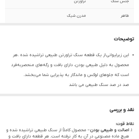
جنس سنگ
تراورتن
ظاهر
مدرن.شیک
توضیحات
این زیرلیوانی از یک قطعه سنگ تراورتن طبیعی تراشیده شده . هر
محصول به دلیل طبیعی بودن، دارای بافت و رگه‌های منحصربه‌فرد
است که جلوهای لوکس و ماندگار به پذیرایی شما می‌بخشد.
صد در صد سنگ طبیعی می باشد
با توجه به اینکه سنگ طبیعی میباشد و با هنر دست ساخته می شود
ممکن است رگه ها و رنگ موجود و همچنین در سایز کالای ارسالی کمی
نقد و بررسی
متفاوت باشد ولی تمامی ساختار یکسان میباشد
نقاط قوت:
جنس: تراورتن طبیعی
اصالت و طبیعی بودن
– محصول کاملاً از سنگ طبیعی تراشیده شده و
مقاوم در برابر خط و خش و لکه
هیچ ماده مصنوعی در آن به کار نرفته است. هر قطعه دارای بافت و