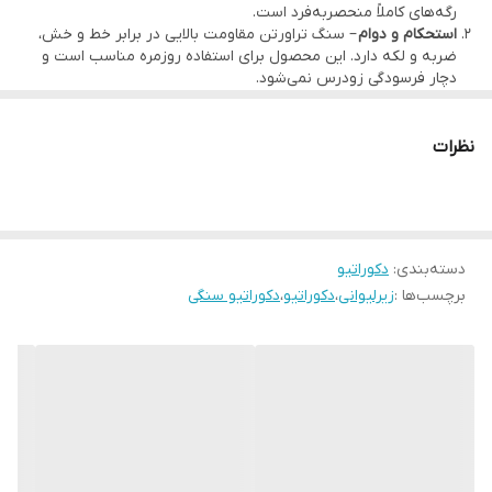
رگه‌های کاملاً منحصربه‌فرد است.
قابل شستشو با آب و اسفنج نرم
استحکام و دوام
– سنگ تراورتن مقاومت بالایی در برابر خط و خش،
ضربه و لکه دارد. این محصول برای استفاده روزمره مناسب است و
دچار فرسودگی زودرس نمی‌شود.
سادگی در نگهداری
– شستشو با آب و اسفنج نرم کافی است. محصول
بو و طعم مواد خوراکی را به خود جذب نمی‌کند.
نظرات
دسته‌بندی
:
دکوراتیو
برچسب‌ها :
زیرلیوانی
،
دکوراتیو
،
دکوراتیو سنگی