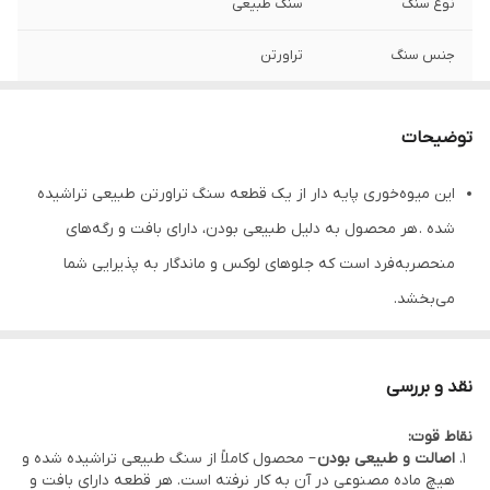
نوع سنگ
سنگ طبیعی
جنس سنگ
تراورتن
ظاهر
مدرن.شیک
توضیحات
این میوه‌خوری پایه دار از یک قطعه سنگ تراورتن طبیعی تراشیده
شده . هر محصول به دلیل طبیعی بودن، دارای بافت و رگه‌های
منحصربه‌فرد است که جلوهای لوکس و ماندگار به پذیرایی شما
می‌بخشد.
صد در صد سنگ طبیعی می باشد
با توجه به اینکه سنگ طبیعی میباشد و با هنر دست ساخته می شود
نقد و بررسی
ممکن است رگه ها و رنگ موجود و همچنین در سایز کالای ارسالی کمی
نقاط قوت:
متفاوت باشد ولی تمامی ساختار یکسان میباشد
اصالت و طبیعی بودن
– محصول کاملاً از سنگ طبیعی تراشیده شده و
جنس: تراورتن طبیعی
هیچ ماده مصنوعی در آن به کار نرفته است. هر قطعه دارای بافت و